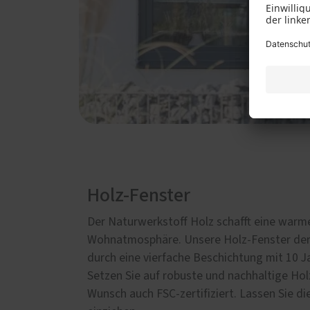
Holz-Fenster
Der Naturwerkstoff Holz schafft eine warm
Wohnatmosphäre. Unsere Holz-Fenster der
durch eine vierfache Beschichtung mit 10 J
Setzen Sie auf robuste und nachhaltige Hol
Wunsch auch FSC-zertifiziert. Lassen Sie di