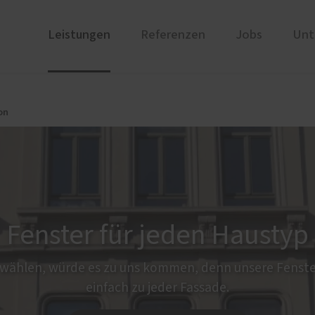
Leistungen
Referenzen
Jobs
Unt
ustüren
PaX Balkon- & Terrassent
Unternehmen
on
nium
Balkontüren
Unsere Ausstellung
und Holz-Aluminium
Hebe-Schiebe-Türen
Partner
stoff
Parallel-Schiebe-Kipp-Tür
Historie
u und Denkmal
Falt-Schiebe-Türen
Zertifikate
nen
Fenster für jeden Haustyp
ür planen
 wählen, würde es zu uns kommen, denn unsere Fenste
einfach zu jeder Fassade.
e Services
Broschüren und Kataloge