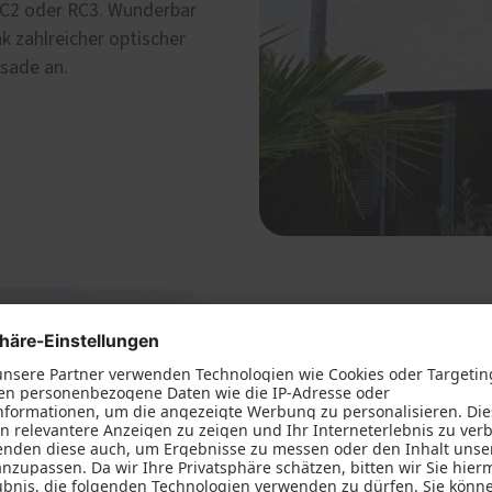
C2 oder RC3. Wunderbar
k zahlreicher optischer
ssade an.
Kunststoff-Alum
Kunststoff-Fenster mit au
sich als besonders wetterfe