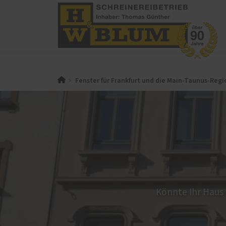
PaX-Fenster
PaX-Ha
Fenster für Frankfurt und die Main-Taunus-Regi
Kunststoff
Alumi
Kunststoff-Aluminium
Holz 
K-LINE Aluminium
Kunst
Holz
Altba
Holz-Aluminium
Aktio
Altbau und Denkmal
Haust
Fenster-Aktion für den
Rundumschutz
Könnte Ihr Haus
Service
Weiter