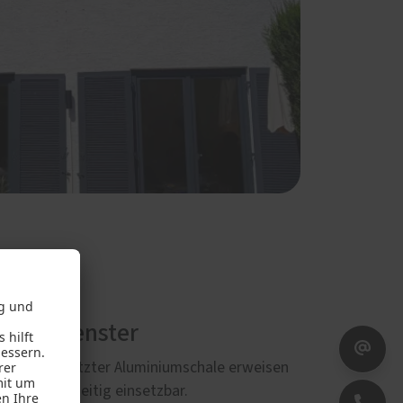
inium-Fenster
ßen aufgesetzter Aluminiumschale erweisen
st und vielseitig einsetzbar.