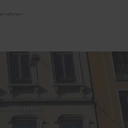
ernehmen
üren
Sonnen- und Insektenschutz
Raffstoren von ROMA
Rollladen von ROMA
en
Textilscreens von ROMA
Insektenschutz von PaX
r von PaX passen
Reparaturservice und Wartung