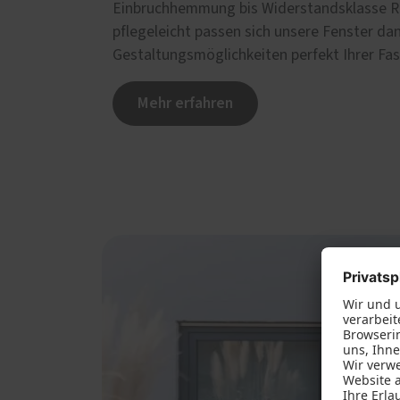
Einbruchhemmung bis Widerstandsklasse R
pflegeleicht passen sich unsere Fenster dan
Gestaltungsmöglichkeiten perfekt Ihrer Fa
Mehr erfahren