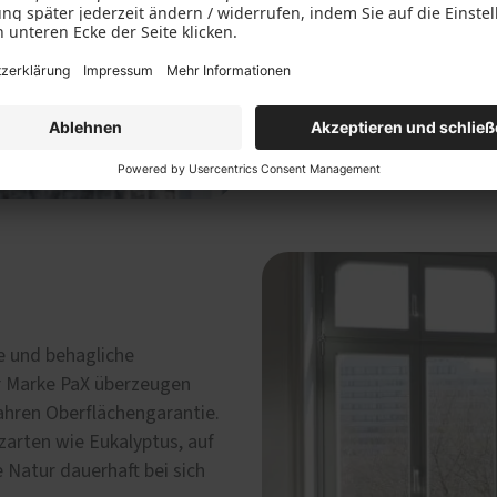
Mehr erfahren
e und behagliche
 Marke PaX überzeugen
ahren Oberflächengarantie.
zarten wie Eukalyptus, auf
e Natur dauerhaft bei sich