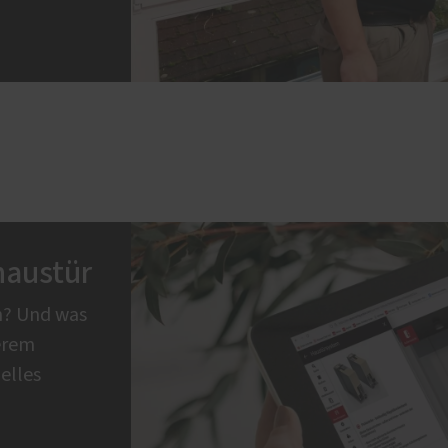
haustür
n? Und was
serem
elles