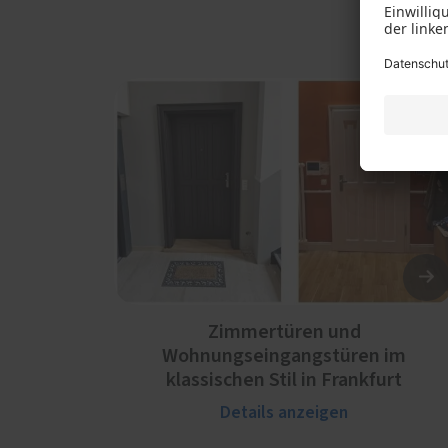
Zimmertüren und
Wohnungseingangstüren im
klassischen Stil in Frankfurt
Details anzeigen