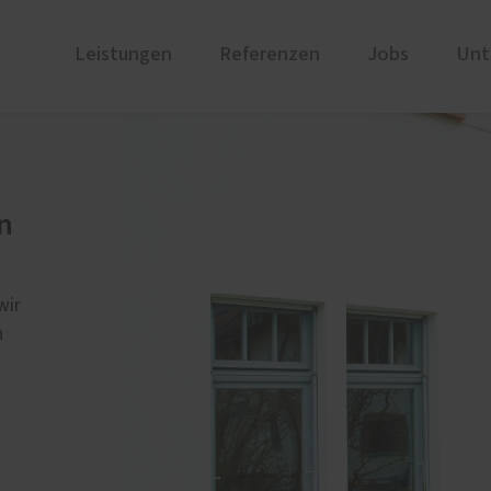
Leistungen
Referenzen
Jobs
Unt
ustüren
PaX Balkon- & Terrassent
Unternehmen
nium
Balkontüren
Unsere Ausstellung
n
und Holz-Aluminium
Hebe-Schiebe-Türen
Partner
stoff
Parallel-Schiebe-Kipp-Tür
Historie
u und Denkmal
Falt-Schiebe-Türen
Zertifikate
wir
nen
n
ür planen
e Services
Broschüren und Kataloge