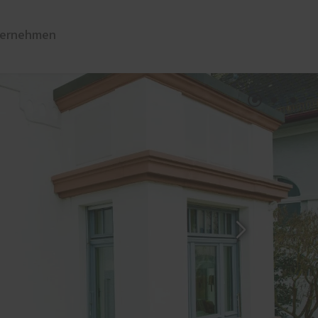
ernehmen
üren
Sonnen- und Insektenschutz
Raffstoren von ROMA
Rollladen von ROMA
en
Textilscreens von ROMA
Insektenschutz von PaX
Reparaturservice und Wartung