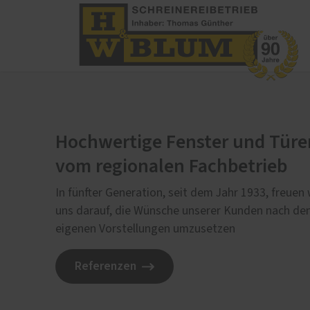
PaX-Fenster
PaX-Ha
Kunststoff
Alumi
Hochwertige Fenster und Türe
Kunststoff-Aluminium
Holz 
vom regionalen Fachbetrieb
K-LINE Aluminium
Kunst
Holz
Altba
In fünfter Generation, seit dem Jahr 1933, freuen 
Holz-Aluminium
Aktio
uns darauf, die Wünsche unserer Kunden nach de
Altbau und Denkmal
Haust
eigenen Vorstellungen umzusetzen
Fenster-Aktion für den
Rundumschutz
Referenzen
Service
Weiter