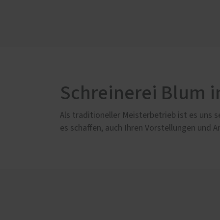
Schallschutz-Simulator
Brief
Förderung für Fenster und
Haustüren
Schreinerei Blum i
Als traditioneller Meisterbetrieb ist es un
es schaffen, auch Ihren Vorstellungen und A