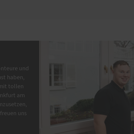
onteure und
ust haben,
mit tollen
ankfurt am
mzusetzen,
 freuen uns