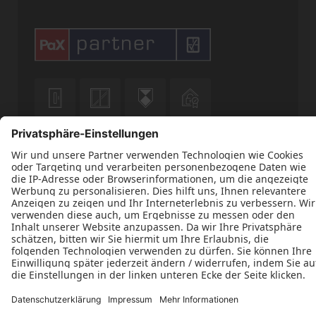












Datenschutz
Impressum
Kontakt
AGB
H. & W. Blum Schreinereibetrieb e. K. © 2026