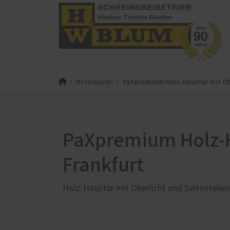
PaX-Fenster
PaX-Ha
PaXpremium Holz-Haustür mit Obe
Referenzen
Kunststoff
Alumi
Kunststoff-Aluminium
Holz 
K-LINE Aluminium
Kunst
PaXpremium Holz-Ha
Holz
Altba
Holz-Aluminium
Aktio
Frankfurt
Altbau und Denkmal
Haust
Fenster-Aktion für den
Holz-Haustür mit Oberlicht und Seitenteilen
Rundumschutz
Service
Weiter