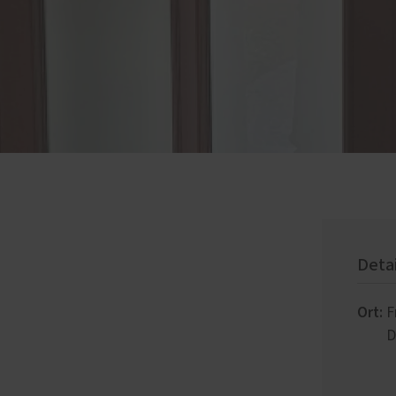
Deta
Ort:
F
D