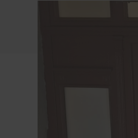
Schallschutz-Simulator
Brief
Förderung für Fenster und
Haustüren