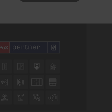











