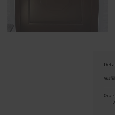
Deta
Ausfü
Ort:
F
D