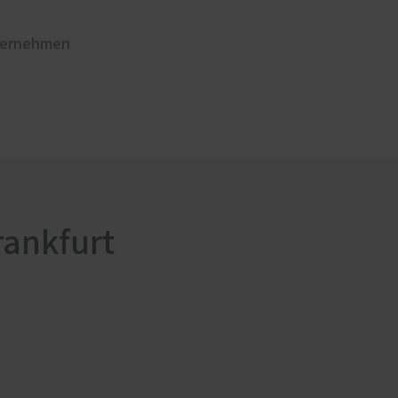
ernehmen
üren
Sonnen- und Insektenschutz
Raffstoren von ROMA
Rollladen von ROMA
en
Textilscreens von ROMA
rankfurt
Insektenschutz von PaX
Reparaturservice und Wartung