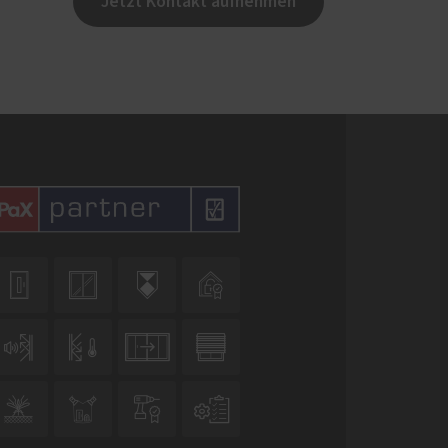
Jetzt Kontakt aufnehmen











