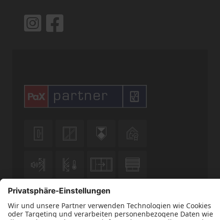











