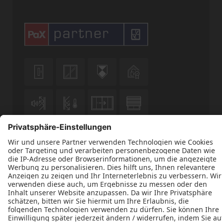












Datenschutz
Impressum
Kontakt
AGB
H. & W. Blum Schreinereibetrieb e. K. © 2026