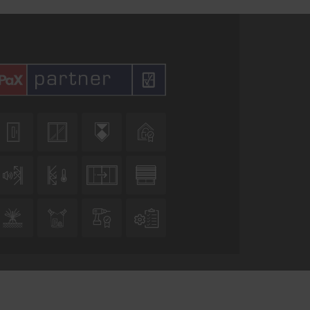











