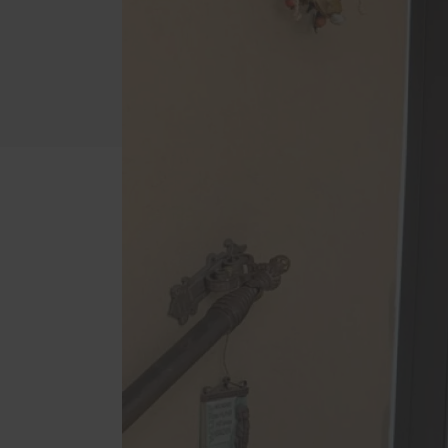
Schallschutz-Simulator
Brief
Förderung für Fenster und
Haustüren