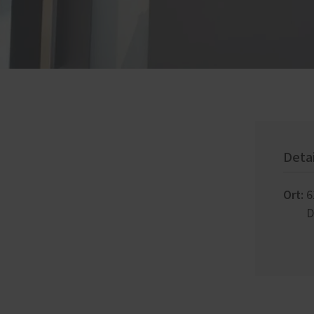
Deta
Ort:
6
D