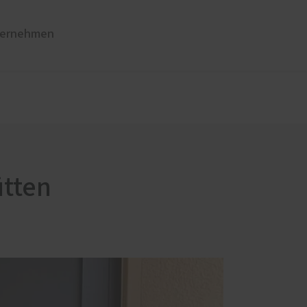
ernehmen
üren
Sonnen- und Insektenschutz
Raffstoren von ROMA
Rollladen von ROMA
en
Textilscreens von ROMA
ütten
Insektenschutz von PaX
Reparaturservice und Wartung